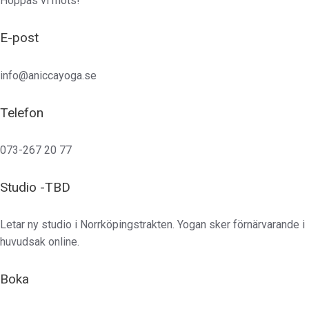
Hoppas vi möts!
E-post
info@aniccayoga.se
Telefon
073-267 20 77
Studio -TBD
Letar ny studio i Norrköpingstrakten. Yogan sker förnärvarande i
huvudsak online.
Boka